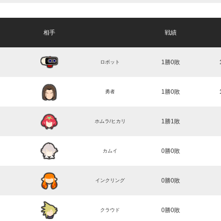
相手
戦績
1勝0敗
ロボット
1勝0敗
勇者
1勝1敗
ホムラ/ヒカリ
0勝0敗
カムイ
0勝0敗
インクリング
0勝0敗
クラウド