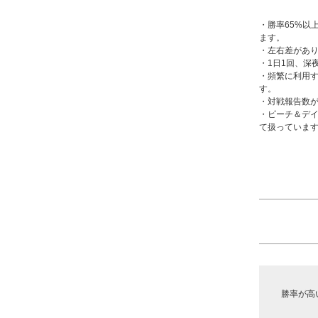
・勝率65%以上
ます。
・左右差があ
・1日1回、深
・頻繁に利用
す。
・対戦報告数
・ピーチ＆デ
て扱っていま
勝率が高