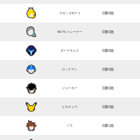
0勝0敗
ロゼッタ&チコ
0勝0敗
Wii Fit トレーナー
0勝0敗
ダークサムス
0勝0敗
ロックマン
0勝0敗
ジョーカー
0勝0敗
ピカチュウ
0勝1敗
ソラ