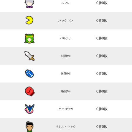
0勝0敗
ルフレ
0勝0敗
パックマン
0勝0敗
パルテナ
0勝0敗
剣術Mii
0勝0敗
射撃Mii
0勝0敗
格闘Mii
0勝0敗
ゲッコウガ
0勝0敗
リトル・マック