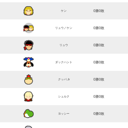
0勝0敗
ケン
0勝0敗
リュウ／ケン
0勝0敗
リュウ
0勝0敗
ダックハント
0勝0敗
クッパ.Jr
0勝0敗
シュルク
0勝0敗
ヨッシー