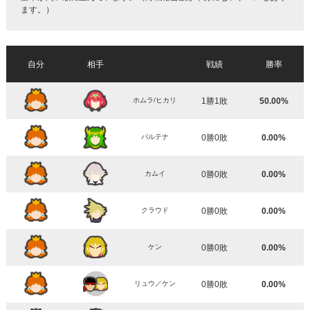
ます。）
自分
相手
戦績
勝率
ホムラ/ヒカリ
1勝1敗
50.00%
パルテナ
0勝0敗
0.00%
カムイ
0勝0敗
0.00%
クラウド
0勝0敗
0.00%
ケン
0勝0敗
0.00%
リュウ／ケン
0勝0敗
0.00%