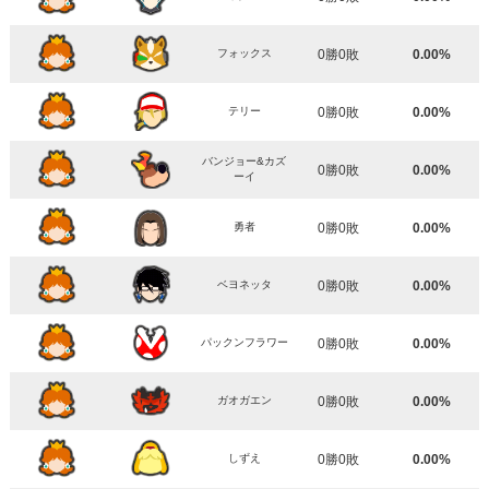
フォックス
0勝0敗
0.00%
テリー
0勝0敗
0.00%
バンジョー&カズ
0勝0敗
0.00%
ーイ
勇者
0勝0敗
0.00%
ベヨネッタ
0勝0敗
0.00%
パックンフラワー
0勝0敗
0.00%
ガオガエン
0勝0敗
0.00%
しずえ
0勝0敗
0.00%