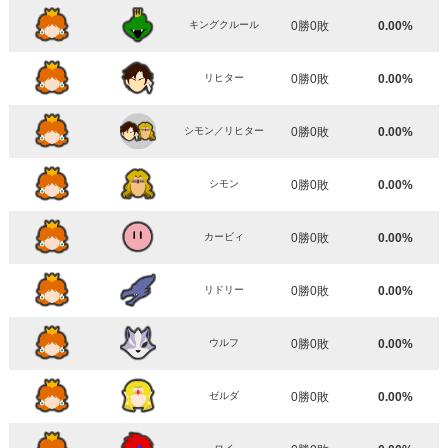
キングクルール
0勝0敗
0.00%
リヒター
0勝0敗
0.00%
シモン／リヒター
0勝0敗
0.00%
シモン
0勝0敗
0.00%
カービィ
0勝0敗
0.00%
リドリー
0勝0敗
0.00%
ウルフ
0勝0敗
0.00%
ゼルダ
0勝0敗
0.00%