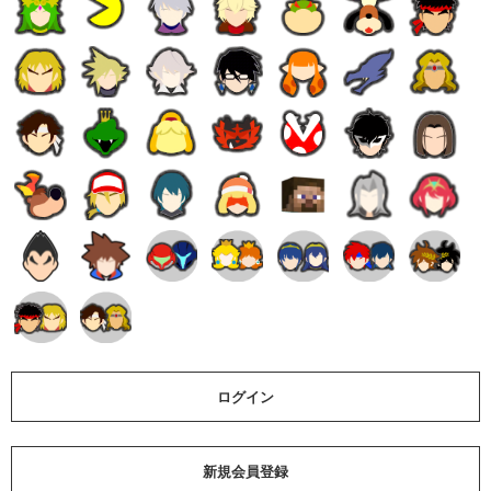
ログイン
新規会員登録