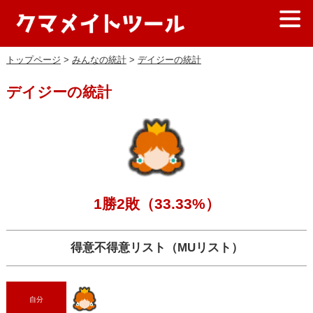
トップページ
>
みんなの統計
>
デイジーの統計
デイジーの統計
1勝2敗（33.33%）
得意不得意リスト（MUリスト）
自分