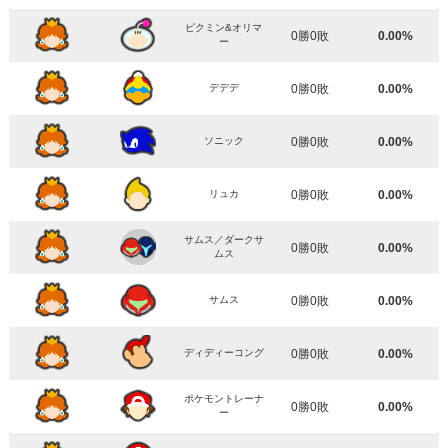
ピクミン&オリマ
0勝0敗
0.00%
ー
デデデ
0勝0敗
0.00%
ソニック
0勝0敗
0.00%
リュカ
0勝0敗
0.00%
サムス／ダークサ
0勝0敗
0.00%
ムス
サムス
0勝0敗
0.00%
ディディーコング
0勝0敗
0.00%
ポケモントレーナ
0勝0敗
0.00%
ー