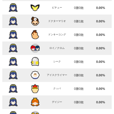
ピチュー
0勝0敗
0.00%
ドクターマリオ
0勝1敗
0.00%
ドンキーコング
0勝0敗
0.00%
ロイ／クロム
0勝0敗
0.00%
シーク
0勝0敗
0.00%
アイスクライマー
0勝0敗
0.00%
クッパ
0勝0敗
0.00%
デイジー
0勝0敗
0.00%