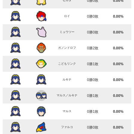
ゼルダ
0勝0敗
0.00%
ロイ
0勝0敗
0.00%
ミュウツー
0勝0敗
0.00%
ガノンドロフ
0勝2敗
0.00%
こどもリンク
0勝1敗
0.00%
ルキナ
0勝0敗
0.00%
マルス／ルキナ
0勝1敗
0.00%
マルス
0勝1敗
0.00%
ファルコ
0勝0敗
0.00%