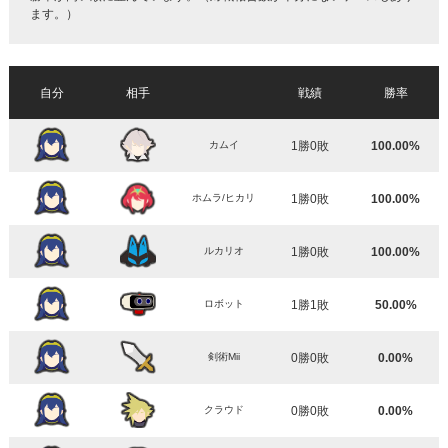
ます。）
自分
相手
戦績
勝率
カムイ
1勝0敗
100.00%
ホムラ/ヒカリ
1勝0敗
100.00%
ルカリオ
1勝0敗
100.00%
ロボット
1勝1敗
50.00%
剣術Mii
0勝0敗
0.00%
クラウド
0勝0敗
0.00%