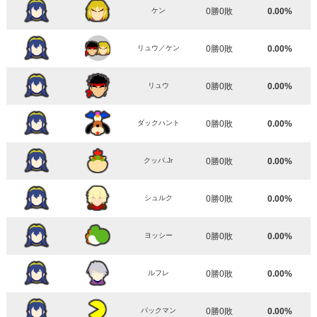
ケン
0勝0敗
0.00%
リュウ／ケン
0勝0敗
0.00%
リュウ
0勝0敗
0.00%
ダックハント
0勝0敗
0.00%
クッパ.Jr
0勝0敗
0.00%
シュルク
0勝0敗
0.00%
ヨッシー
0勝0敗
0.00%
ルフレ
0勝0敗
0.00%
パックマン
0勝0敗
0.00%