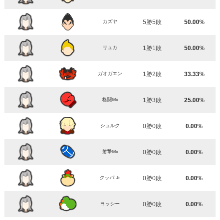
カズヤ
5勝5敗
50.00%
リュカ
1勝1敗
50.00%
ガオガエン
1勝2敗
33.33%
格闘Mii
1勝3敗
25.00%
シュルク
0勝0敗
0.00%
射撃Mii
0勝0敗
0.00%
クッパ.Jr
0勝0敗
0.00%
ヨッシー
0勝0敗
0.00%