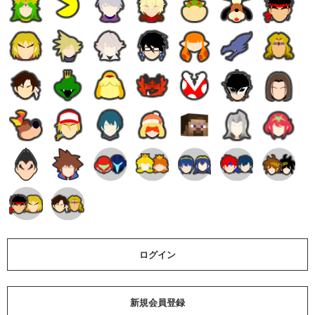
ログイン
新規会員登録