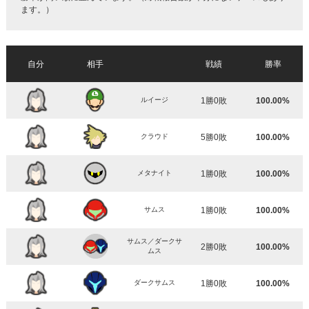
ます。）
自分
相手
戦績
勝率
ルイージ
1勝0敗
100.00%
クラウド
5勝0敗
100.00%
メタナイト
1勝0敗
100.00%
サムス
1勝0敗
100.00%
サムス／ダークサ
2勝0敗
100.00%
ムス
ダークサムス
1勝0敗
100.00%