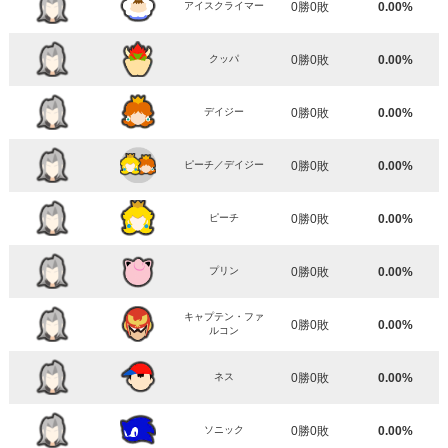
アイスクライマー
0勝0敗
0.00%
クッパ
0勝0敗
0.00%
デイジー
0勝0敗
0.00%
ピーチ／デイジー
0勝0敗
0.00%
ピーチ
0勝0敗
0.00%
プリン
0勝0敗
0.00%
キャプテン・ファ
0勝0敗
0.00%
ルコン
ネス
0勝0敗
0.00%
ソニック
0勝0敗
0.00%