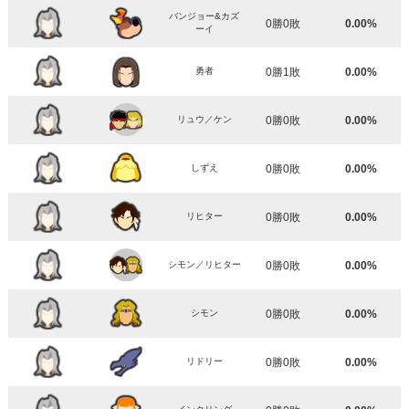
バンジョー&カズ
0勝0敗
0.00%
ーイ
勇者
0勝1敗
0.00%
リュウ／ケン
0勝0敗
0.00%
しずえ
0勝0敗
0.00%
リヒター
0勝0敗
0.00%
シモン／リヒター
0勝0敗
0.00%
シモン
0勝0敗
0.00%
リドリー
0勝0敗
0.00%