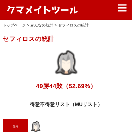
トップページ
>
みんなの統計
>
セフィロスの統計
セフィロスの統計
49勝44敗（52.69%）
得意不得意リスト（MUリスト）
自分