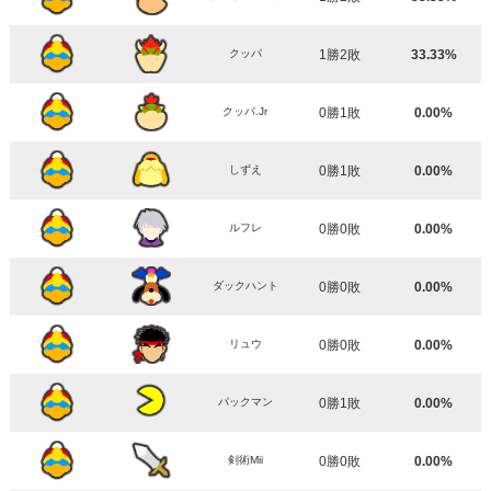
クッパ
1勝2敗
33.33%
クッパ.Jr
0勝1敗
0.00%
しずえ
0勝1敗
0.00%
ルフレ
0勝0敗
0.00%
ダックハント
0勝0敗
0.00%
リュウ
0勝0敗
0.00%
パックマン
0勝1敗
0.00%
剣術Mii
0勝0敗
0.00%