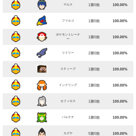
マルス
1勝0敗
100.00%
ファルコ
1勝0敗
100.00%
ポケモントレーナ
1勝0敗
100.00%
ー
リドリー
2勝0敗
100.00%
スティーブ
1勝0敗
100.00%
インクリング
1勝0敗
100.00%
セフィロス
1勝0敗
100.00%
パルテナ
1勝0敗
100.00%
カズヤ
5勝0敗
100.00%