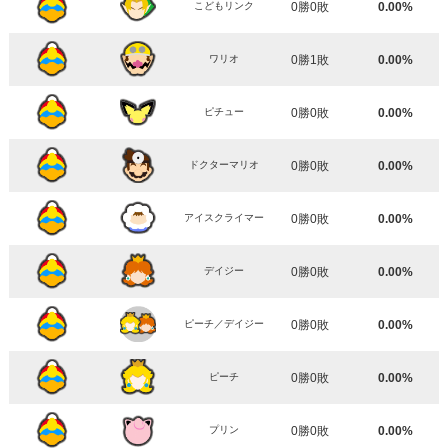
こどもリンク
0勝0敗
0.00%
ワリオ
0勝1敗
0.00%
ピチュー
0勝0敗
0.00%
ドクターマリオ
0勝0敗
0.00%
アイスクライマー
0勝0敗
0.00%
デイジー
0勝0敗
0.00%
ピーチ／デイジー
0勝0敗
0.00%
ピーチ
0勝0敗
0.00%
プリン
0勝0敗
0.00%