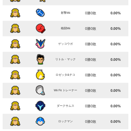
射撃Mii
0勝0敗
0.00%
格闘Mii
0勝0敗
0.00%
ゲッコウガ
0勝0敗
0.00%
リトル・マック
0勝0敗
0.00%
ロゼッタ&チコ
0勝0敗
0.00%
Wii Fit トレーナー
0勝0敗
0.00%
ダークサムス
0勝0敗
0.00%
ロックマン
0勝0敗
0.00%