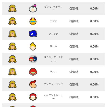
ピクミン&オリマ
0勝0敗
0.00%
ー
デデデ
0勝0敗
0.00%
ソニック
0勝0敗
0.00%
リュカ
0勝0敗
0.00%
サムス／ダークサ
0勝0敗
0.00%
ムス
サムス
0勝0敗
0.00%
ディディーコング
0勝0敗
0.00%
ポケモントレーナ
0勝0敗
0.00%
ー