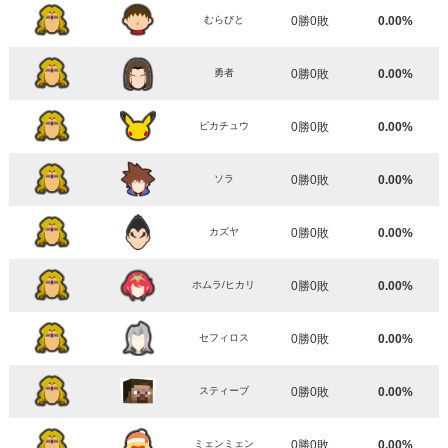
むらびと
0勝0敗
0.00%
勇者
0勝0敗
0.00%
ピカチュウ
0勝0敗
0.00%
ソラ
0勝0敗
0.00%
カズヤ
0勝0敗
0.00%
ホムラ/ヒカリ
0勝0敗
0.00%
セフィロス
0勝0敗
0.00%
スティーブ
0勝0敗
0.00%
ミェンミェン
0勝0敗
0.00%