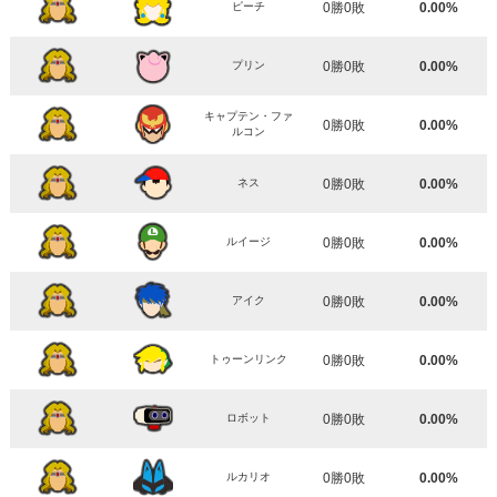
ピーチ
0勝0敗
0.00%
プリン
0勝0敗
0.00%
キャプテン・ファ
0勝0敗
0.00%
ルコン
ネス
0勝0敗
0.00%
ルイージ
0勝0敗
0.00%
アイク
0勝0敗
0.00%
トゥーンリンク
0勝0敗
0.00%
ロボット
0勝0敗
0.00%
ルカリオ
0勝0敗
0.00%