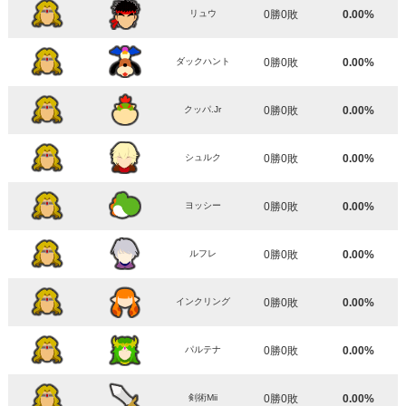
リュウ
0勝0敗
0.00%
ダックハント
0勝0敗
0.00%
クッパ.Jr
0勝0敗
0.00%
シュルク
0勝0敗
0.00%
ヨッシー
0勝0敗
0.00%
ルフレ
0勝0敗
0.00%
インクリング
0勝0敗
0.00%
パルテナ
0勝0敗
0.00%
剣術Mii
0勝0敗
0.00%