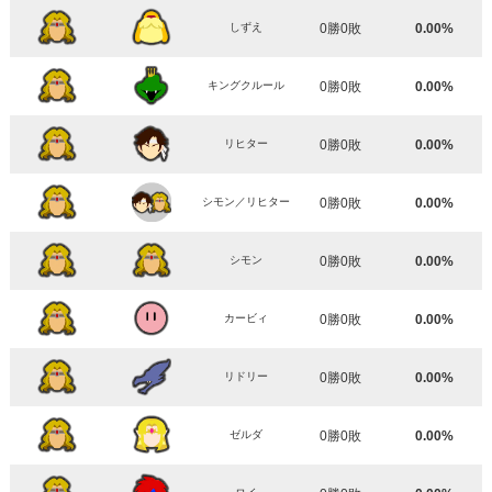
しずえ
0勝0敗
0.00%
キングクルール
0勝0敗
0.00%
リヒター
0勝0敗
0.00%
シモン／リヒター
0勝0敗
0.00%
シモン
0勝0敗
0.00%
カービィ
0勝0敗
0.00%
リドリー
0勝0敗
0.00%
ゼルダ
0勝0敗
0.00%