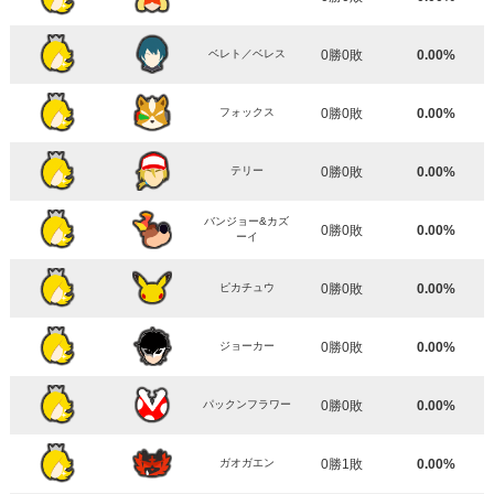
ベレト／ベレス
0勝0敗
0.00%
フォックス
0勝0敗
0.00%
テリー
0勝0敗
0.00%
バンジョー&カズ
0勝0敗
0.00%
ーイ
ピカチュウ
0勝0敗
0.00%
ジョーカー
0勝0敗
0.00%
パックンフラワー
0勝0敗
0.00%
ガオガエン
0勝1敗
0.00%