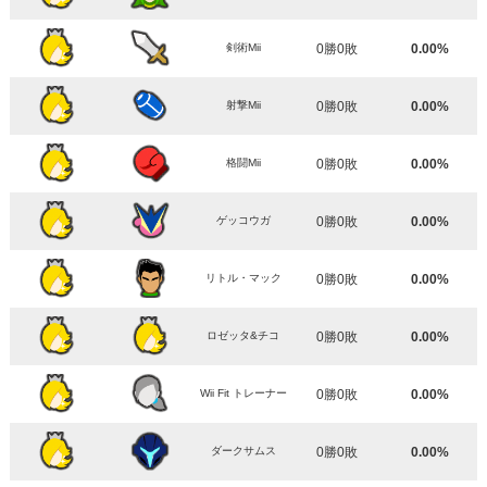
剣術Mii
0勝0敗
0.00%
射撃Mii
0勝0敗
0.00%
格闘Mii
0勝0敗
0.00%
ゲッコウガ
0勝0敗
0.00%
リトル・マック
0勝0敗
0.00%
ロゼッタ&チコ
0勝0敗
0.00%
Wii Fit トレーナー
0勝0敗
0.00%
ダークサムス
0勝0敗
0.00%