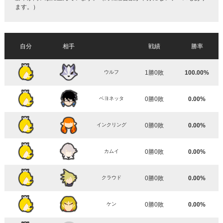
ます。）
自分
相手
戦績
勝率
ウルフ
1勝0敗
100.00%
ベヨネッタ
0勝0敗
0.00%
インクリング
0勝0敗
0.00%
カムイ
0勝0敗
0.00%
クラウド
0勝0敗
0.00%
ケン
0勝0敗
0.00%