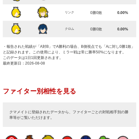
リンク
0勝0敗
0.00%
クロム
0勝0敗
0.00%
・報告された戦績が「A対B」でA勝利の場合、B側視点でも「Aに対し0勝1敗」
と記録されます。この使用により、ミラー戦は常に勝率50%になります。
このデータは1日1回更新されます。
最終更新日：2026-08-08
ファイター別相性を見る
クマメイトに登録されたデータから、ファイターごとの対戦相手別の勝
率等がご覧いただけます。