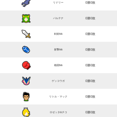
0勝0敗
リドリー
0勝0敗
パルテナ
0勝0敗
剣術Mii
0勝0敗
射撃Mii
0勝0敗
格闘Mii
0勝0敗
ゲッコウガ
0勝0敗
リトル・マック
0勝0敗
ロゼッタ&チコ