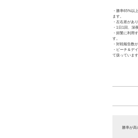
・勝率65%以上
ます。
・左右差があ
・1日1回、深
・頻繁に利用
す。
・対戦報告数
・ピーチ＆デ
て扱っていま
勝率が高