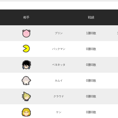
相手
戦績
1勝0敗
プリン
0勝0敗
パックマン
0勝0敗
ベヨネッタ
0勝0敗
カムイ
0勝0敗
クラウド
0勝0敗
ケン