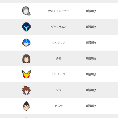
0勝0敗
Wii Fit トレーナー
0勝0敗
ダークサムス
0勝0敗
ロックマン
0勝0敗
勇者
0勝0敗
ピカチュウ
0勝0敗
ソラ
0勝0敗
カズヤ