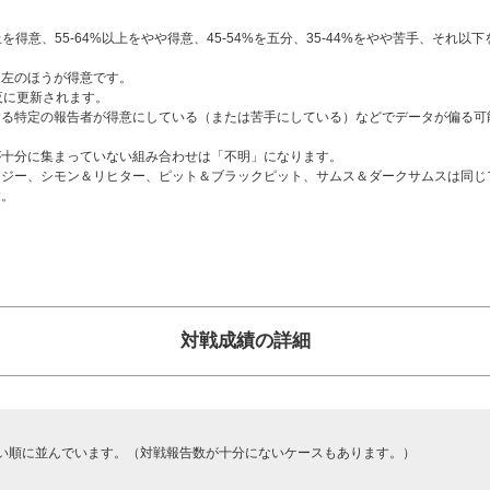
を得意、55-64%以上をやや得意、45-54%を五分、35-44%をやや苦手、それ以
り左のほうが得意です。
夜に更新されます。
する特定の報告者が得意にしている（または苦手にしている）などでデータが偏る可
が十分に集まっていない組み合わせは「不明」になります。
イジー、シモン＆リヒター、ピット＆ブラックピット、サムス＆ダークサムスは同じ
す。
対戦成績の詳細
い順に並んでいます。（対戦報告数が十分にないケースもあります。）