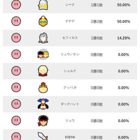
シーク
1勝1敗
50.00%
デデデ
2勝2敗
50.00%
セフィロス
1勝6敗
14.29%
リュウ／ケン
0勝0敗
0.00%
シュルク
0勝0敗
0.00%
クッパ.Jr
0勝0敗
0.00%
ダックハント
0勝0敗
0.00%
リュウ
0勝0敗
0.00%
剣術Mii
0勝0敗
0.00%