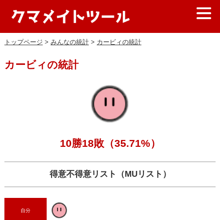
トップページ
>
みんなの統計
>
カービィの統計
カービィの統計
10勝18敗（35.71%）
得意不得意リスト（MUリスト）
自分