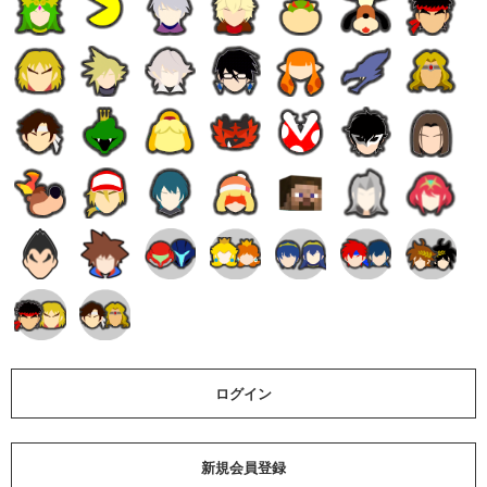
ログイン
新規会員登録