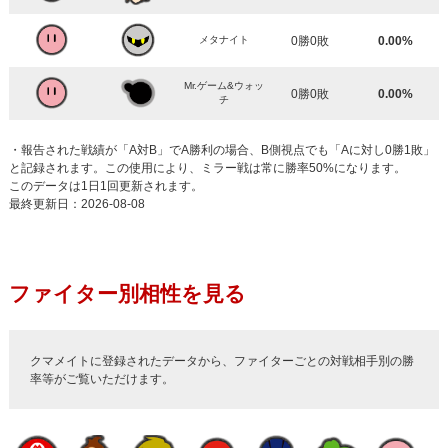
メタナイト
0勝0敗
0.00%
Mr.ゲーム&ウォッ
0勝0敗
0.00%
チ
・報告された戦績が「A対B」でA勝利の場合、B側視点でも「Aに対し0勝1敗」
と記録されます。この使用により、ミラー戦は常に勝率50%になります。
このデータは1日1回更新されます。
最終更新日：2026-08-08
ファイター別相性を見る
クマメイトに登録されたデータから、ファイターごとの対戦相手別の勝
率等がご覧いただけます。