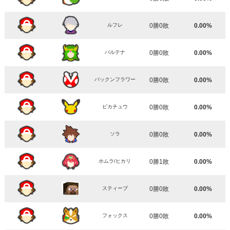
ルフレ
0勝0敗
0.00%
パルテナ
0勝0敗
0.00%
パックンフラワー
0勝0敗
0.00%
ピカチュウ
0勝0敗
0.00%
ソラ
0勝0敗
0.00%
ホムラ/ヒカリ
0勝1敗
0.00%
スティーブ
0勝0敗
0.00%
フォックス
0勝0敗
0.00%