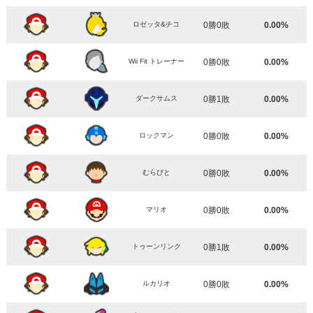
ロゼッタ&チコ
0勝0敗
0.00%
Wii Fit トレーナー
0勝0敗
0.00%
ダークサムス
0勝1敗
0.00%
ロックマン
0勝0敗
0.00%
むらびと
0勝0敗
0.00%
マリオ
0勝0敗
0.00%
トゥーンリンク
0勝1敗
0.00%
ルカリオ
0勝0敗
0.00%