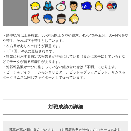
・勝率65%以上を得意、55-64%以上をやや得意、45-54%を五分、35-44%をや
や苦手、それ以下を苦手としています。
・左右差があり左のほうが得意です。
・1日1回、深夜に更新されます。
・頻繁に利用する特定の報告者が得意にしている（または苦手にしている）な
どでデータが偏る可能性があります。
・対戦報告数が十分に集まっていない組み合わせは「不明」になります。
・ピーチ＆デイジー、シモン＆リヒター、ピット＆ブラックピット、サムス＆
ダークサムスは同じファイターとして扱っています。
対戦成績の詳細
勝率が高い順に並んでいます。（対戦報告数が十分にないケースもあり