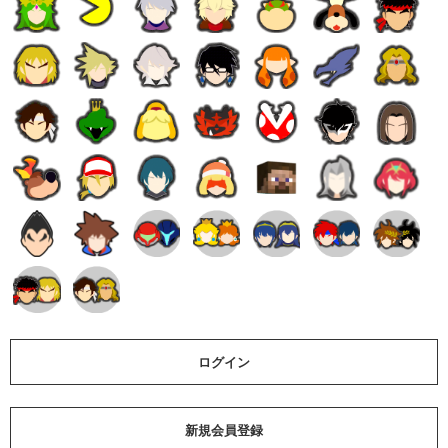
ログイン
新規会員登録