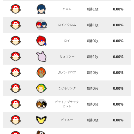
クロム
0勝1敗
0.00%
ロイ／クロム
0勝1敗
0.00%
ロイ
0勝0敗
0.00%
ミュウツー
0勝1敗
0.00%
ガノンドロフ
0勝0敗
0.00%
こどもリンク
0勝0敗
0.00%
ピット／ブラック
0勝0敗
0.00%
ピット
ピチュー
0勝0敗
0.00%