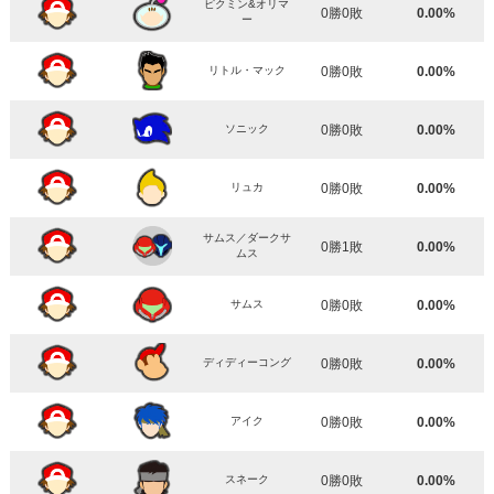
ピクミン&オリマ
0勝0敗
0.00%
ー
リトル・マック
0勝0敗
0.00%
ソニック
0勝0敗
0.00%
リュカ
0勝0敗
0.00%
サムス／ダークサ
0勝1敗
0.00%
ムス
サムス
0勝0敗
0.00%
ディディーコング
0勝0敗
0.00%
アイク
0勝0敗
0.00%
スネーク
0勝0敗
0.00%