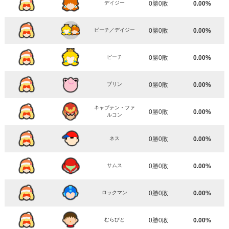
デイジー
0勝0敗
0.00%
ピーチ／デイジー
0勝0敗
0.00%
ピーチ
0勝0敗
0.00%
プリン
0勝0敗
0.00%
キャプテン・ファ
0勝0敗
0.00%
ルコン
ネス
0勝0敗
0.00%
サムス
0勝0敗
0.00%
ロックマン
0勝0敗
0.00%
むらびと
0勝0敗
0.00%