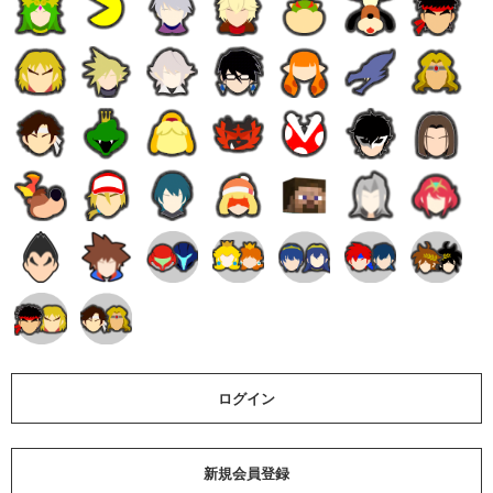
ログイン
新規会員登録