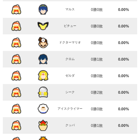
マルス
0勝0敗
0.00%
ピチュー
0勝0敗
0.00%
ドクターマリオ
0勝0敗
0.00%
クロム
0勝1敗
0.00%
ゼルダ
0勝0敗
0.00%
シーク
0勝2敗
0.00%
アイスクライマー
0勝0敗
0.00%
クッパ
0勝1敗
0.00%