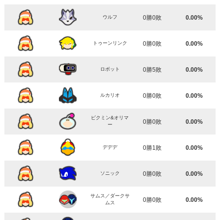
ウルフ
0勝0敗
0.00%
トゥーンリンク
0勝0敗
0.00%
ロボット
0勝5敗
0.00%
ルカリオ
0勝0敗
0.00%
ピクミン&オリマ
0勝0敗
0.00%
ー
デデデ
0勝1敗
0.00%
ソニック
0勝0敗
0.00%
サムス／ダークサ
0勝0敗
0.00%
ムス